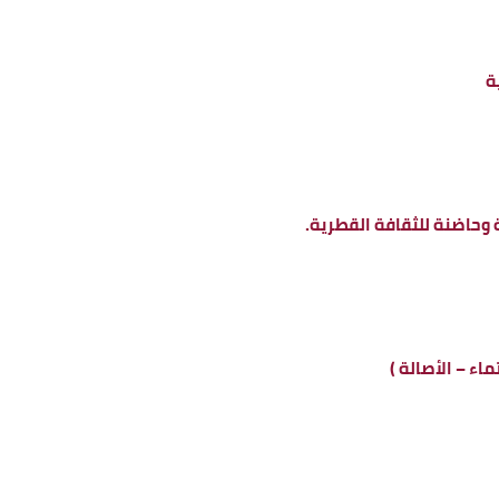
ة
وحاضنة للثقافة القطرية.
ماء – الأصالة )